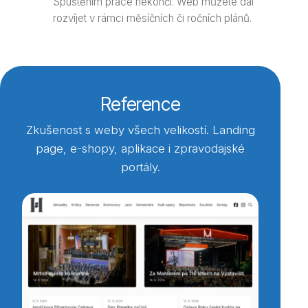
Spuštěním práce nekončí. Web můžete dál
rozvíjet v rámci měsíčních či ročních plánů.
Reference
Zkušenost s weby všech velikostí. Landing
page, e-shopy, aplikace i zpravodajské
portály.