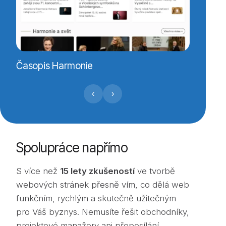
A11 TV
Časopis Harmonie
‹
›
Spolupráce napřímo
S více než
15 lety zkušeností
ve tvorbě
webových stránek přesně vím, co dělá web
funkčním, rychlým a skutečně užitečným
pro Váš byznys. Nemusíte řešit obchodníky,
projektové manažery ani přeposílání