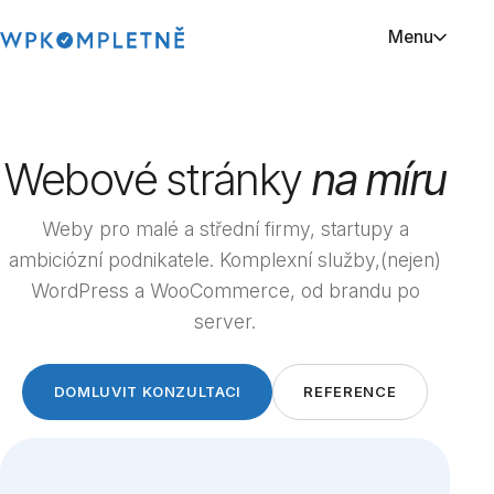
Menu
TVORBA WEBŮ
Webové stránky na míru
Webové stránky
na míru
Redesign webových stránek
Profesionální webové stránky
Weby pro malé a střední firmy, startupy a
ambiciózní podnikatele. Komplexní služby,(nejen)
AD-HOC SLUŽBY
WordPress a WooCommerce, od brandu po
SEO kontrola webu
server.
Implementace AI chatbota
Odvirování webu
DOMLUVIT KONZULTACI
REFERENCE
Zrychlení webových stránek