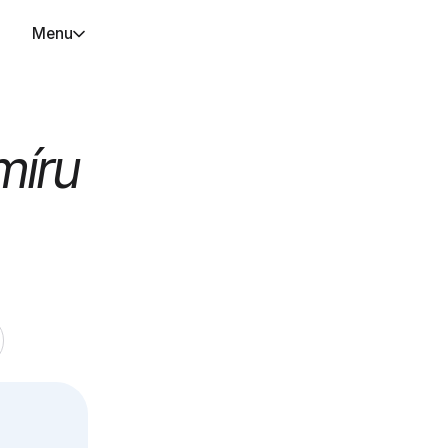
Menu
míru
ota
ránek