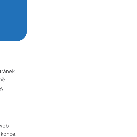
A11 TV
tránek
ně
y,
 web
 konce.