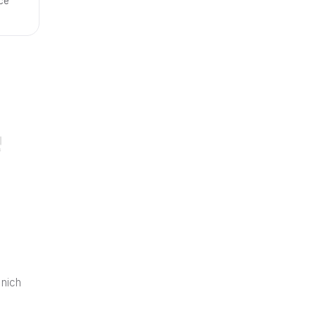
ace
 nich