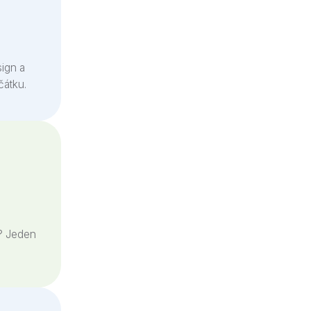
ign a
átku.
? Jeden