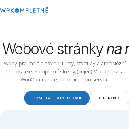
TVORBA WEBŮ
AD-HOC SLUŽBY
Webové stránky na míru
SEO kontrola webu
Webové stránky
na 
Redesign webových stránek
Implementace AI chatb
Profesionální webové stránky
Odvirování webu
Weby pro malé a střední firmy, startupy a ambiciózní
Zrychlení webových st
podnikatele. Komplexní služby,(nejen) WordPress a
WooCommerce, od brandu po server.
Úvod
Blog
DOMLUVIT KONZULTACI
REFERENCE