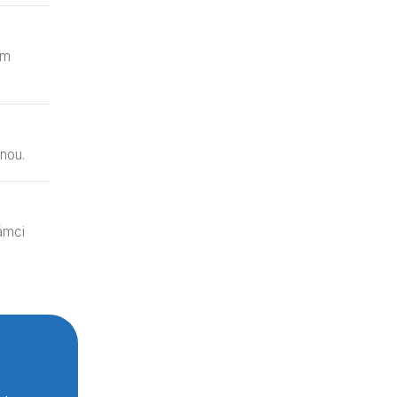
ým
nou.
ámci