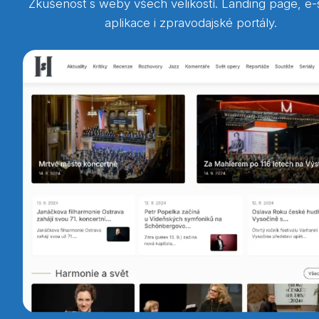
Zkušenost s weby všech velikostí. Landing page, e-
aplikace i zpravodajské portály.