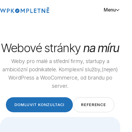
Menu
TVORBA WEBŮ
Webové stránky na míru
Webové stránky
na míru
Redesign webových stránek
Profesionální webové stránky
Weby pro malé a střední firmy, startupy a
ambiciózní podnikatele. Komplexní služby,(nejen)
AD-HOC SLUŽBY
WordPress a WooCommerce, od brandu po
SEO kontrola webu
server.
Implementace AI chatbota
Odvirování webu
DOMLUVIT KONZULTACI
REFERENCE
Zrychlení webových stránek