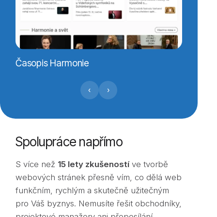
A11 TV
Časopis Harmonie
‹
›
Spolupráce napřímo
S více než
15 lety zkušeností
ve tvorbě
webových stránek přesně vím, co dělá web
funkčním, rychlým a skutečně užitečným
pro Váš byznys. Nemusíte řešit obchodníky,
projektové manažery ani přeposílání