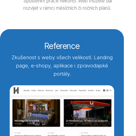
Spuštěním práce nekončí. Web můžete dál
rozvíjet v rámci měsíčních či ročních plánů.
Reference
Zkušenost s weby všech velikostí. Landing
page, e-shopy, aplikace i zpravodajské
portály.